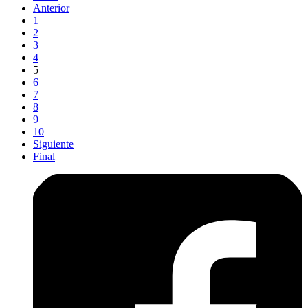
Anterior
1
2
3
4
5
6
7
8
9
10
Siguiente
Final