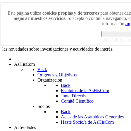
Viernes 7 Agosto 2026
Esta página utiliza
cookies propias y de terceros
para obtener dato
mejorar nuestros servicios
. Si acepta o continúa navegando, 
¡Bienvenidos/as a la web de la Asociación de Historiadores
información
aq
de la Comunicación!
Estoy de acuer
En esta web podrás acceder a las últimas noticias sobre los más
Más informaci
diversos ámbitos de la Historia de la Comunicación así como a
las novedades sobre investigaciones y actividades de interés.
AsHisCom
Back
Orígenes y Objetivos
Organización
Back
Estatutos de la AsHisCom
Junta Directiva
Comité Científico
Socios
Back
Actas de las Asambleas Generales
Hazte Socio/a de AsHisCom
Actividades