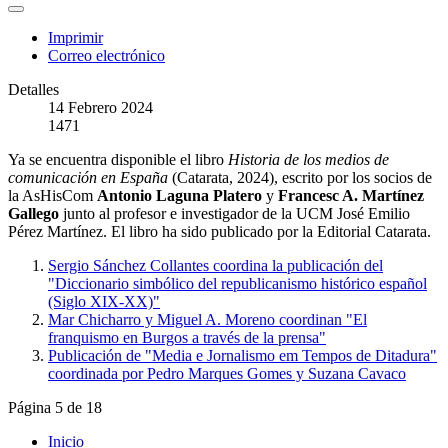
Imprimir
Correo electrónico
Detalles
14 Febrero 2024
1471
Ya se encuentra disponible el libro
Historia de los medios de
comunicación en España
(Catarata, 2024), escrito por los socios de
la AsHisCom
Antonio Laguna Platero
y
Francesc A. Martínez
Gallego
junto al profesor e investigador de la UCM José Emilio
Pérez Martínez. El libro ha sido publicado por la Editorial Catarata.
Sergio Sánchez Collantes coordina la publicación del
"Diccionario simbólico del republicanismo histórico español
(Siglo XIX-XX)"
Mar Chicharro y Miguel A. Moreno coordinan "El
franquismo en Burgos a través de la prensa"
Publicación de "Media e Jornalismo em Tempos de Ditadura"
coordinada por Pedro Marques Gomes y Suzana Cavaco
Página 5 de 18
Inicio