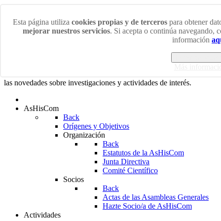
Viernes 7 Agosto 2026
Esta página utiliza
cookies propias y de terceros
para obtener dato
mejorar nuestros servicios
. Si acepta o continúa navegando, 
¡Bienvenidos/as a la web de la Asociación de Historiadores
información
aq
de la Comunicación!
Estoy de acuer
En esta web podrás acceder a las últimas noticias sobre los más
Más informaci
diversos ámbitos de la Historia de la Comunicación así como a
las novedades sobre investigaciones y actividades de interés.
AsHisCom
Back
Orígenes y Objetivos
Organización
Back
Estatutos de la AsHisCom
Junta Directiva
Comité Científico
Socios
Back
Actas de las Asambleas Generales
Hazte Socio/a de AsHisCom
Actividades