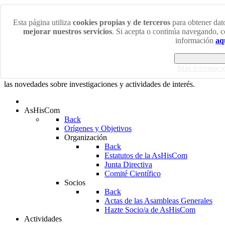
Viernes 7 Agosto 2026
Esta página utiliza
cookies propias y de terceros
para obtener dato
mejorar nuestros servicios
. Si acepta o continúa navegando, 
¡Bienvenidos/as a la web de la Asociación de Historiadores
información
aq
de la Comunicación!
Estoy de acuer
En esta web podrás acceder a las últimas noticias sobre los más
Más informaci
diversos ámbitos de la Historia de la Comunicación así como a
las novedades sobre investigaciones y actividades de interés.
AsHisCom
Back
Orígenes y Objetivos
Organización
Back
Estatutos de la AsHisCom
Junta Directiva
Comité Científico
Socios
Back
Actas de las Asambleas Generales
Hazte Socio/a de AsHisCom
Actividades