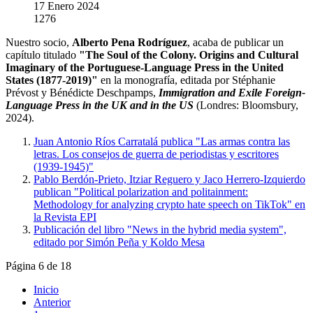
17 Enero 2024
1276
Nuestro socio,
Alberto Pena Rodríguez
, acaba de publicar un
capítulo titulado
"The Soul of the Colony. Origins and Cultural
Imaginary of the Portuguese-Language Press in the United
States (1877-2019)"
en la monografía, editada por Stéphanie
Prévost y Bénédicte Deschpamps,
Immigration and Exile Foreign-
Language Press in the UK and in the US
(Londres: Bloomsbury,
2024).
Juan Antonio Ríos Carratalá publica "Las armas contra las
letras. Los consejos de guerra de periodistas y escritores
(1939-1945)"
Pablo Berdón-Prieto, Itziar Reguero y Jaco Herrero-Izquierdo
publican "Political polarization and politainment:
Methodology for analyzing crypto hate speech on TikTok" en
la Revista EPI
Publicación del libro "News in the hybrid media system",
editado por Simón Peña y Koldo Mesa
Página 6 de 18
Inicio
Anterior