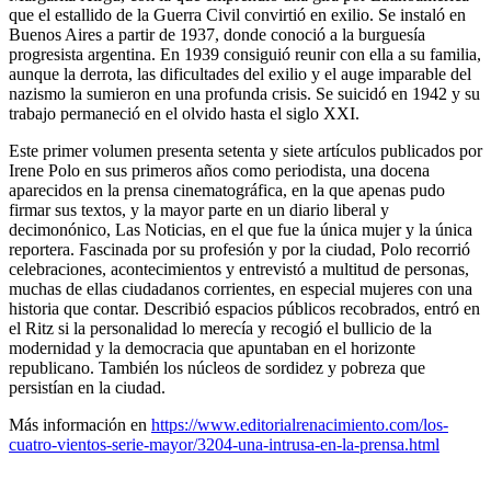
que el estallido de la Guerra Civil convirtió en exilio. Se instaló en
Buenos Aires a partir de 1937, donde conoció a la burguesía
progresista argentina. En 1939 consiguió reunir con ella a su familia,
aunque la derrota, las dificultades del exilio y el auge imparable del
nazismo la sumieron en una profunda crisis. Se suicidó en 1942 y su
trabajo permaneció en el olvido hasta el siglo XXI.
Este primer volumen presenta setenta y siete artículos publicados por
Irene Polo en sus primeros años como periodista, una docena
aparecidos en la prensa cinematográfica, en la que apenas pudo
firmar sus textos, y la mayor parte en un diario liberal y
decimonónico, Las Noticias, en el que fue la única mujer y la única
reportera. Fascinada por su profesión y por la ciudad, Polo recorrió
celebraciones, acontecimientos y entrevistó a multitud de personas,
muchas de ellas ciudadanos corrientes, en especial mujeres con una
historia que contar. Describió espacios públicos recobrados, entró en
el Ritz si la personalidad lo merecía y recogió el bullicio de la
modernidad y la democracia que apuntaban en el horizonte
republicano. También los núcleos de sordidez y pobreza que
persistían en la ciudad.
Más información en
https://www.editorialrenacimiento.com/los-
cuatro-vientos-serie-mayor/3204-una-intrusa-en-la-prensa.html