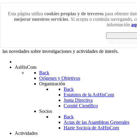
Lunes 10 Agosto 2026
Esta página utiliza
cookies propias y de terceros
para obtener dato
mejorar nuestros servicios
. Si acepta o continúa navegando, 
¡Bienvenidos/as a la web de la Asociación de Historiadores
información
aq
de la Comunicación!
Estoy de acuer
En esta web podrás acceder a las últimas noticias sobre los más
Más informaci
diversos ámbitos de la Historia de la Comunicación así como a
las novedades sobre investigaciones y actividades de interés.
AsHisCom
Back
Orígenes y Objetivos
Organización
Back
Estatutos de la AsHisCom
Junta Directiva
Comité Científico
Socios
Back
Actas de las Asambleas Generales
Hazte Socio/a de AsHisCom
Actividades