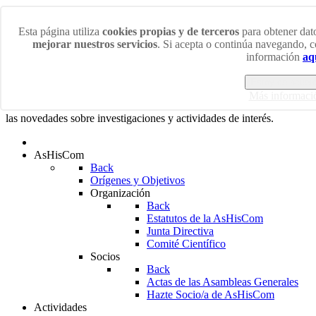
Viernes 7 Agosto 2026
Esta página utiliza
cookies propias y de terceros
para obtener dato
mejorar nuestros servicios
. Si acepta o continúa navegando, 
¡Bienvenidos/as a la web de la Asociación de Historiadores
información
aq
de la Comunicación!
Estoy de acuer
En esta web podrás acceder a las últimas noticias sobre los más
Más informaci
diversos ámbitos de la Historia de la Comunicación así como a
las novedades sobre investigaciones y actividades de interés.
AsHisCom
Back
Orígenes y Objetivos
Organización
Back
Estatutos de la AsHisCom
Junta Directiva
Comité Científico
Socios
Back
Actas de las Asambleas Generales
Hazte Socio/a de AsHisCom
Actividades