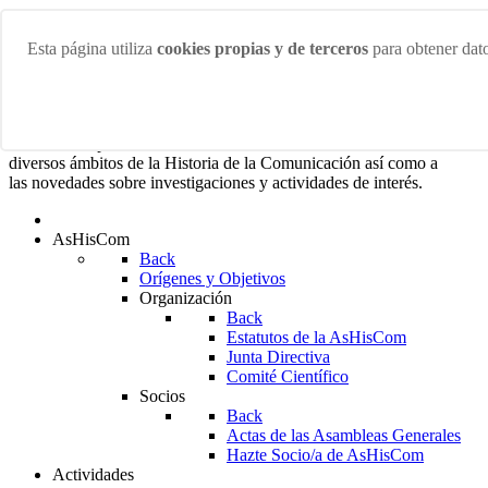
Viernes 7 Agosto 2026
Esta página utiliza
cookies propias y de terceros
para obtener dato
¡Bienvenidos/as a la web de la Asociación de Historiadores
de la Comunicación!
En esta web podrás acceder a las últimas noticias sobre los más
diversos ámbitos de la Historia de la Comunicación así como a
las novedades sobre investigaciones y actividades de interés.
AsHisCom
Back
Orígenes y Objetivos
Organización
Back
Estatutos de la AsHisCom
Junta Directiva
Comité Científico
Socios
Back
Actas de las Asambleas Generales
Hazte Socio/a de AsHisCom
Actividades